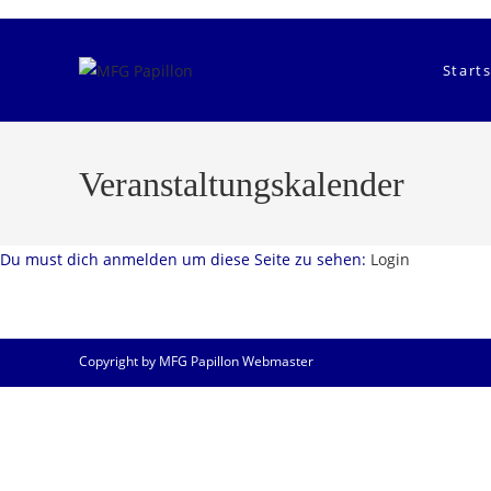
Zum
Inhalt
springen
Starts
Veranstaltungskalender
Du must dich anmelden um diese Seite zu sehen:
Login
Copyright by MFG Papillon Webmaster