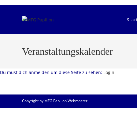
Zum
Inhalt
springen
Star
Veranstaltungskalender
Du must dich anmelden um diese Seite zu sehen:
Login
Copyright by MFG Papillon Webmaster