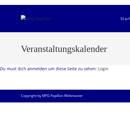
Zum
Inhalt
springen
Star
Veranstaltungskalender
Du must dich anmelden um diese Seite zu sehen:
Login
Copyright by MFG Papillon Webmaster