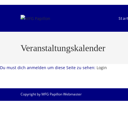
Zum
Inhalt
springen
Star
Veranstaltungskalender
Du must dich anmelden um diese Seite zu sehen:
Login
Copyright by MFG Papillon Webmaster