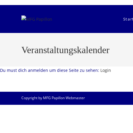
Zum
Inhalt
springen
Star
Veranstaltungskalender
Du must dich anmelden um diese Seite zu sehen:
Login
Copyright by MFG Papillon Webmaster