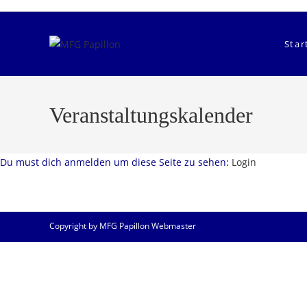
Zum
Inhalt
springen
Star
Veranstaltungskalender
Du must dich anmelden um diese Seite zu sehen:
Login
Copyright by MFG Papillon Webmaster