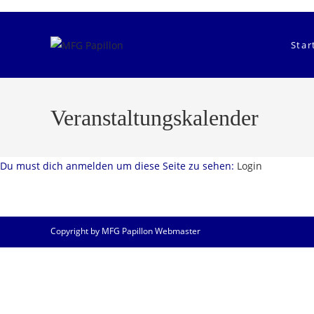
Zum
Inhalt
springen
Star
Veranstaltungskalender
Du must dich anmelden um diese Seite zu sehen:
Login
Copyright by MFG Papillon Webmaster