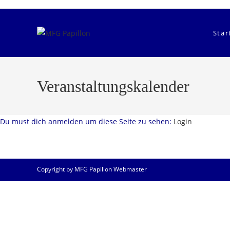
Zum
Inhalt
springen
Star
Veranstaltungskalender
Du must dich anmelden um diese Seite zu sehen:
Login
Copyright by MFG Papillon Webmaster